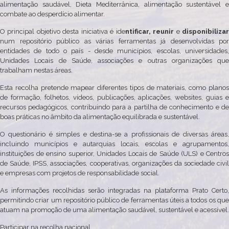
alimentação saudável, Dieta Mediterrânica, alimentação sustentável e
combate ao desperdício alimentar.
O principal objetivo desta iniciativa é ide
ntificar, reunir
e
disponibiliza
num repositório público as várias ferramentas já desenvolvidas por
entidades de todo o país - desde municípios, escolas, universidades,
Unidades Locais de Saúde, associações e outras organizações que
trabalham nestas áreas.
Esta recolha pretende mapear diferentes tipos de materiais, como planos
de formação, folhetos, vídeos, publicações, aplicações, websites, guias e
recursos pedagógicos, contribuindo para a partilha de conhecimento e de
boas práticas no âmbito da alimentação equilibrada e sustentável.
O questionário é simples e destina-se a profissionais de diversas áreas,
incluindo municípios e autarquias locais, escolas e agrupamentos,
instituições de ensino superior, Unidades Locais de Saúde (ULS) e Centros
de Saúde, IPSS, associações, cooperativas, organizações da sociedade civil
e empresas com projetos de responsabilidade social.
As informações recolhidas serão integradas na plataforma Prato Certo,
permitindo criar um repositório público de ferramentas úteis a todos os que
atuam na promoção de uma alimentação saudável, sustentável e acessível.
Participar na recolha nacional