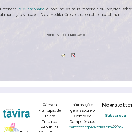
Preencha
o questionário
e partilhe os seus materiais ou projetos sobr
alimentação saudável, Dieta Mediterrânica e sustentabilidade alimentar.
Fonte: Site do Prato Certo
Newslette
Câmara
Informações
Municipal de
gerais sobre o
Subscreva
Tavira
Centro de
Praça da
Competências:
---
República
centrocompetencias.dm@cm-