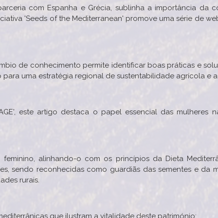
 parceria com Espanha e Grécia, sublinha a importância da 
ciativa 'Seeds of the Mediterranean' promove uma série de we
mbio de conhecimento permite identificar boas práticas e so
o para uma estratégia regional de sustentabilidade agrícola e 
AGE', este artigo destaca o papel essencial das mulheres n
eminino, alinhando-o com os princípios da Dieta Mediterr
res, sendo reconhecidas como guardiãs das sementes e da me
ades rurais.
editerrânicas que ilustram a vitalidade deste património;