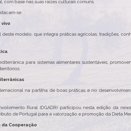
l, com base nas suas raízes culturais comuns.
estacam-se:
 vivo
l deste modelo, que integra práticas agrícolas, tradições, conh
tica
diterrânica para sistemas alimentares sustentáveis, promoven
erritórios.
terrânicas
ernacional na partilha de boas práticas e no desenvolvimen
nvolvimento Rural (DGADR) participou nesta edição da news
ibuto de Portugal para a valorização e promoção da Dieta Medit
és da Cooperação