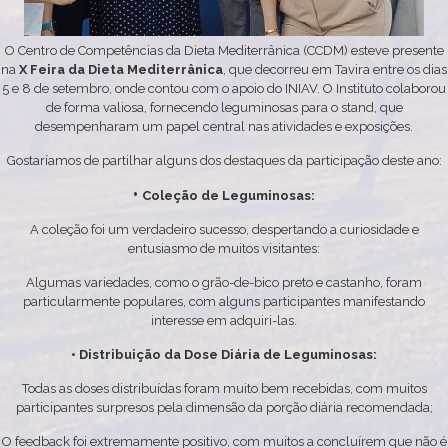
O Centro de Competências da Dieta Mediterrânica (CCDM) esteve presente
na
X Feira da Dieta Mediterrânica
, que decorreu em Tavira entre os dias
5 e 8 de setembro, onde contou com o apoio do INIAV. O Instituto colaborou
de forma valiosa, fornecendo leguminosas para o stand, que
desempenharam um papel central nas atividades e exposições.
Gostaríamos de partilhar alguns dos destaques da participação deste ano:
•
Coleção de Leguminosas:
A coleção foi um verdadeiro sucesso, despertando a curiosidade e
entusiasmo de muitos visitantes:
Algumas variedades, como o grão-de-bico preto e castanho, foram
particularmente populares, com alguns participantes manifestando
interesse em adquiri-las.
• Distribuição da Dose Diária de Leguminosas:
Todas as doses distribuídas foram muito bem recebidas, com muitos
participantes surpresos pela dimensão da porção diária recomendada;
O feedback foi extremamente positivo, com muitos a concluírem que não é