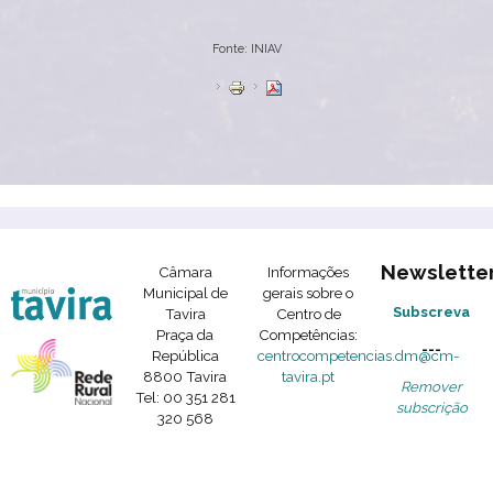
Fonte: INIAV
Newslette
Câmara
Informações
Municipal de
gerais sobre o
Subscreva
Tavira
Centro de
Praça da
Competências:
---
República
centrocompetencias.dm@cm-
8800 Tavira
tavira.pt
Remover
Tel: 00 351 281
subscrição
320 568