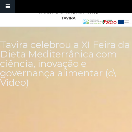
Passar para o conteúdo principal
Tavira celebrou a XI Feira da
Dieta Mediterrânica com
ciência, inovação e
governança alimentar (c\
Vídeo)