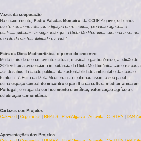
Vozes da cooperação
No encerramento,
Pedro Valadas Monteiro
, da CCDR Algarve, sublinhou
que “
o seminário reforçou a ligação entre ciência, produção agrícola e
políticas públicas, assegurando que a Dieta Mediterrânica continua a ser um
modelo de sustentabilidade e saúde”.
Feira da Dieta Mediterrânica, o ponto de encontro
Muito mais do que um evento cultural, musical e gastronómico, a edição de
2025 voltou a evidenciar a importância da Dieta Mediterrânica como resposta
aos desafios da saúde pública, da sustentabilidade ambiental e da coesão
territorial. A Feira da Dieta Mediterrânica reafirmou assim o seu papel
como
espaço central de encontro e partilha da cultura mediterrânica em
Portugal
, conjugando
conhecimento científico, valorização agrícola e
celebração comunitária.
Cartazes dos Projetos
OakFood
|
Cogumelos
|
RNAES
|
RevitAlgarve
|
Agrovila
|
CERTRA
|
DM4Yo
Apresentações dos Projetos
OakFood
|
Cogumelos
|
RNAES
|
RevitAlgarve
|
Agrovila
|
CERTRA
|
HARV