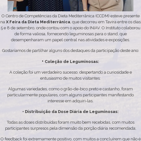
O Centro de Competências da Dieta Mediterrânica (CCDM) esteve presente
na
X Feira da Dieta Mediterrânica
, que decorreu em Tavira entre os dias
5 e 8 de setembro, onde contou com o apoio do INIAV. O Instituto colaborou
de forma valiosa, fornecendo leguminosas para o stand, que
desempenharam um papel central nas atividades e exposições.
Gostaríamos de partilhar alguns dos destaques da participação deste ano:
•
Coleção de Leguminosas:
A coleção foi um verdadeiro sucesso, despertando a curiosidade e
entusiasmo de muitos visitantes:
Algumas variedades, como o grão-de-bico preto e castanho, foram
particularmente populares, com alguns participantes manifestando
interesse em adquiri-las.
• Distribuição da Dose Diária de Leguminosas:
Todas as doses distribuídas foram muito bem recebidas, com muitos
participantes surpresos pela dimensão da porção diária recomendada;
O feedback foi extremamente positivo, com muitos a concluírem que não é