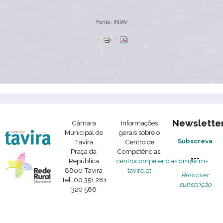
Fonte: INIAV
Newslette
Câmara
Informações
Municipal de
gerais sobre o
Subscreva
Tavira
Centro de
Praça da
Competências:
---
República
centrocompetencias.dm@cm-
8800 Tavira
tavira.pt
Remover
Tel: 00 351 281
subscrição
320 568