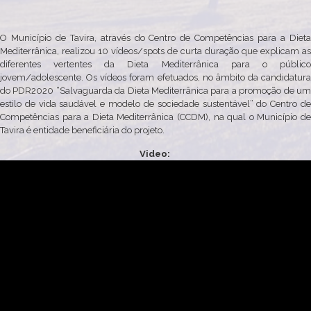
O Município de Tavira, através do Centro de Competências para a Dieta
Mediterrânica, realizou 10 vídeos/spots de curta duração que explicam as
diferentes vertentes da Dieta Mediterrânica para o público
jovem/adolescente. Os vídeos foram efetuados, no âmbito da candidatura
do PDR2020 “Salvaguarda da Dieta Mediterrânica para a promoção de um
estilo de vida saudável e modelo de sociedade sustentável” do Centro de
Competências para a Dieta Mediterrânica (CCDM), na qual o Município de
Tavira é entidade beneficiária do projeto.
Video: