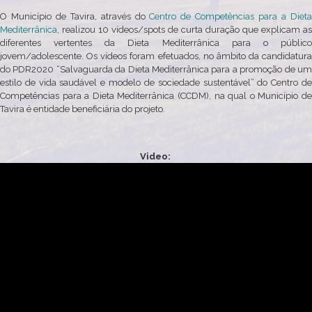
O Município de Tavira, através do
Centro de Competências para a Diet
Mediterrânica
, realizou 10 vídeos/spots de curta duração que explicam as
diferentes vertentes da Dieta Mediterrânica para o público
jovem/adolescente. Os vídeos foram efetuados, no âmbito da candidatura
do PDR2020 “Salvaguarda da Dieta Mediterrânica para a promoção de um
estilo de vida saudável e modelo de sociedade sustentável” do Centro de
Competências para a Dieta Mediterrânica (CCDM), na qual o Município de
Tavira é entidade beneficiária do projeto.
Video: