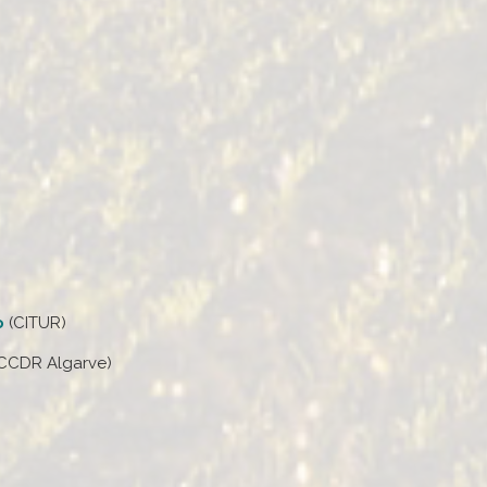
o
(CITUR)
CCDR Algarve)