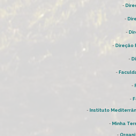
-
Dire
-
Dir
-
Dir
-
Direção 
-
D
-
Faculda
-
-
F
-
Instituto Mediterrâ
-
Minha Ter
-
Organi