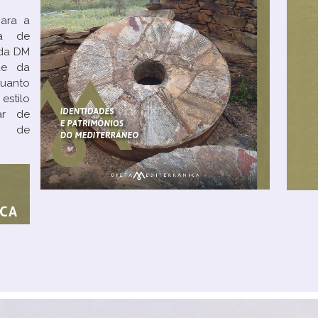
para a
ia de
 da DM
de da
quanto
 estilo
ar de
or de