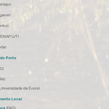
entejo)
garve)
ntro)
(DRAP LVT)
rte)
 do Porto
G)
IPA)
Universidade de Évora)
mento Local
ura
(FAO)