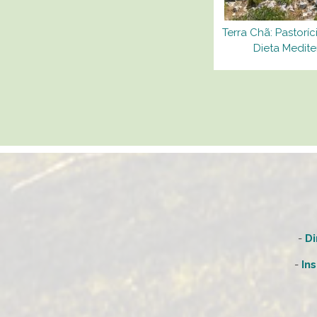
Terra Chã: Pastoríci
Dieta Medite
-
Di
-
In