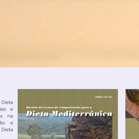
Dieta
tes e
des na
ação e
ieta