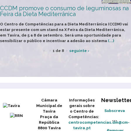
CCDM promove o consumo de leguminosas na
Feira da Dieta Mediterrânica
O Centro de Competências para a Dieta Mediterrânica (CCDM) vai
estar presente com um stand na X Feira da Dieta Mediterrânica,
em Tavira, de 5 a 8 de setembro. Será uma oportunidade para
sensibilizar o público e incentivar a adesão ao sistema
(...)
1 de 8
seguinte ›
Newslette
Câmara
Informações
Municipal de
gerais sobre
Subscreva
Tavira
o Centro de
Praça da
Competências:
---
República
centrocompetencias.dm@cm-
8800 Tavira
tavira.pt
Remover