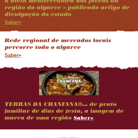
à dieta mediterrânica dos jovens da
região do algarve – publicado artigo de
divulgação do estudo
Saber+
Rede regional de mercados locais
percorre todo o algarve
Saber+
TERRAS DA CHANFANA®… de prato
familiar de dias de festa, a imagem de
marca de uma região
Saber+