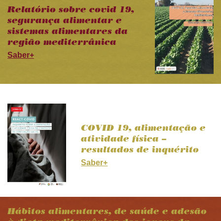
Relatório sobre covid 19,
segurança alimentar e
sistemas alimentares da
região mediterrânica
Saber+
COVID 19, alimentação e
atividade física –
resultados de inquérito
Saber+
Hábitos alimentares, de saúde e adesão