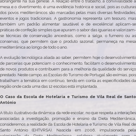
abrangente na sua génese. A relação entre o trabalho, a convivialidade à
mesa e o divertimento, é uma evidência histórica e social, pois as culturas
dos povos mediterrânicos são marcadas pelas mais diversas festividades,
eventos e jogos tradicionais. A gastronomia representa um tesouro, mas
também um padrão alimentar saudável e de excelência! aplicam-se
práticas de confeção simples que apuram o sabor das iguarias e valorizam-
se técnicas de conservação ancestrais, como a salga, o fumeiro ou as
conservas, que permitem que o produto sazonal, permaneça na mesa
mediterrânica ao longo de todo o ano.
A evolução tecnológica aliada ao saber, permitem hoje o desenvolvimento
de parcerias que potenciam o conhecimento, facilitam o desenvolvimento
de novos produtos e contribuem para a melhoria da qualidade do serviço
prestado. Neste campo, as Escolas do Turismo de Portugal são exímias, pois
trabalham a temática em contínuo, tendo em conta as especificidades da
região onde cada uma das 12 escolas está implantada.
O Caso da Escola de Hotelaria e Turismo de Vila Real de Santo
António
A título ilustrativo da dinâmica da rede escolar, no que respeita a interações
associadas à investigação, promoção e ensino da Dieta Mediterrânica,
consideremos a realidade da Escola de Hotelaria e Turismo de Vila Real de
Santo António (EHTVRSA). Nascida em 2006, impulsionada pela
valorização da Dieta Mediterrânica, colabora atualmente com a