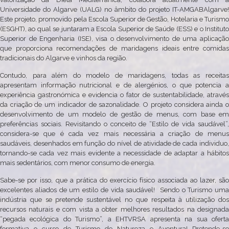
Universidade do Algarve (UALG) no âmbito do projeto IT-AMGABAlgarve!
Este projeto, promovido pela Escola Superior de Gestão, Hotelaria e Turismo
(ESGHT), ao qual se juntaram a Escola Superior de Saúde (ESS) e o Instituto
Superior de Engenharia (ISE), visa o desenvolvimento de uma aplicação
que proporciona recomendações de maridagens ideais entre comidas
tradicionais do Algarve e vinhos da região.
Contudo, para além do modelo de maridagens, todas as receitas
apresentam informação nutricional e de alergénios, o que potencia a
experiência gastronómica e evidencia o fator de sustentabilidade, através
da criação de um indicador de sazonalidade. O projeto considera ainda o
desenvolvimento de um modelo de gestão de menus, com base em
preferências sociais. Revisitando o conceito de “Estilo de vida saudável”,
considera-se que é cada vez mais necessária a criação de menus
saudáveis, desenhados em função do nível de atividade de cada individuo,
tornando-se cada vez mais evidente a necessidade de adaptar a hábitos
mais sedentários, com menor consumo de energia.
Sabe-se por isso, que a prática do exercício físico associada ao lazer, são
excelentes aliados de um estilo de vida saudável! Sendo o Turismo uma
indústria que se pretende sustentável no que respeita à utilização dos
recursos naturais e com vista a obter melhores resultados na designada
“pegada ecológica do Turismo”, a EHTVRSA apresenta na sua oferta
formativa o curso de Turismo de Natureza e Aventura! Pretende-se