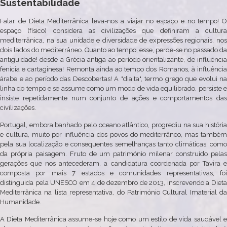
Sustentabilidade
Falar de Dieta Mediterrânica leva-nos a viajar no espaço e no tempo! O
espaço (físico) considera as civilizações que definiram a cultura
mediterrânica, na sua unidade e diversidade de expressões regionais, nos
dois lados do mediterrâneo. Quanto ao tempo, esse, perde-se no passado da
antiguidade! desde a Grécia antiga ao período orientalizante, de influência
fenícia e cartaginesa! Remonta ainda ao tempo dos Romanos, à influência
árabe e ao período das Descobertas! A "diaita", termo grego que evolui na
linha do tempo e se assume como um modo de vida equilibrado, persiste e
insiste repetidamente num conjunto de ações e comportamentos das
civilizações.
Portugal, embora banhado pelo oceano atlântico, progrediu na sua história
e cultura, muito por influência dos povos do mediterrâneo, mas também
pela sua localização e consequentes semelhanças tanto climáticas, como
da própria paisagem. Fruto de um património milenar construído pelas
gerações que nos antecederam, a candidatura coordenada por Tavira e
composta por mais 7 estados e comunidades representativas, foi
distinguida pela UNESCO em 4 de dezembro de 2013, inscrevendo a Dieta
Mediterrânica na lista representativa, do Património Cultural Imaterial da
Humanidade.
A Dieta Mediterrânica assume-se hoje como um estilo de vida saudável e