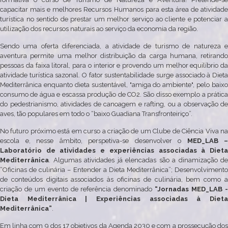
capacitar mais e melhores Recursos Humanos para esta área de atividade
turística no sentido de prestar um melhor serviço ao cliente e potenciar a
utilização dos recursos naturais ao serviço da economia da região.
Sendo uma oferta diferenciada, a atividade de turismo de natureza e
aventura permite uma melhor distribuição da carga humana, retirando
pessoas da faixa litoral, para o interior e provendo um melhor equilíbrio da
atividade turística sazonal. O fator sustentabilidade surge associado à Dieta
Mediterrânica enquanto dieta sustentável, "amiga do ambiente", pelo baixo
consumo de água e escassa produção de CO2. São disso exemplo a prática
do pedestrianismo, atividades de canoagem e rafting, ou a observação de
aves, tão populares em todo o “baixo Guadiana Transfronteiriço”.
No futuro próximo está em curso a criação de um Clube de Ciência Viva na
escola e, nesse âmbito, perspetiva-se desenvolver o
MED_LAB –
Laboratório de atividades e experiências associadas à Dieta
Mediterrânica
. Algumas atividades já elencadas são a dinamização de
“Oficinas de culinária – Entender a Dieta Mediterrânica”; Desenvolvimento
de conteúdos digitais associados às oficinas de culinária, bem como a
criação de um evento de referência denominado
“Jornadas MED_LAB 
Dieta Mediterrânica | Experiências associadas à Dieta
Mediterrânica”
.
Em linha com 9 dos 17 objetivos da Agenda 2030 e com a prossecução dos