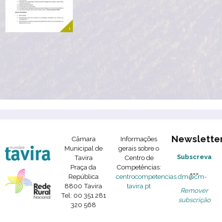
Newslette
Câmara
Informações
Municipal de
gerais sobre o
Subscreva
Tavira
Centro de
Praça da
Competências:
---
República
centrocompetencias.dm@cm-
8800 Tavira
tavira.pt
Remover
Tel: 00 351 281
subscrição
320 568